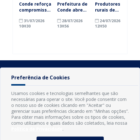
Conde reforça
Prefeitura de
Produtores
compromisso
Conde abre
rurais de
com a
inscrições
Conde
31/07/2026
28/07/2026
24/07/2026
alfabetização
para
ganham mais
10H30
13H56
12H50
ao participar
agricultores
prazo para
do Seminário
familiares
atualizar
Nacional pela
participarem
cadastro e
Alfabetização
do PAA
declarar
2026
Federal
rebanho
Preferência de Cookies
Usamos cookies e tecnologias semelhantes que são
necessárias para operar o site. Você pode consentir com
o nosso uso de cookies clicando em "Aceitar" ou
gerenciar suas preferências clicando em “Minhas opções”.
Para obter mais informações sobre os tipos de cookies,
como utilizamos e quais dados são coletados, leia nossa
Política de Privacidade
.
INFORMAÇÕES