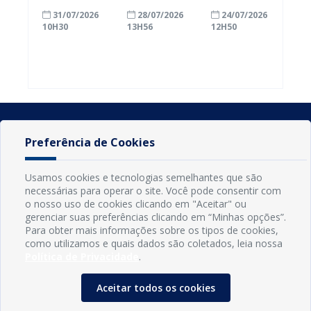
com a
inscrições
Conde
31/07/2026
28/07/2026
24/07/2026
alfabetização
para
ganham mais
10H30
13H56
12H50
ao participar
agricultores
prazo para
do Seminário
familiares
atualizar
Nacional pela
participarem
cadastro e
Alfabetização
do PAA
declarar
2026
Federal
rebanho
Preferência de Cookies
Usamos cookies e tecnologias semelhantes que são
necessárias para operar o site. Você pode consentir com
o nosso uso de cookies clicando em "Aceitar" ou
gerenciar suas preferências clicando em “Minhas opções”.
Para obter mais informações sobre os tipos de cookies,
como utilizamos e quais dados são coletados, leia nossa
Política de Privacidade
.
INFORMAÇÕES
Município de Conde - PB
Aceitar todos os cookies
CNPJ: 08.916.645/0001-80