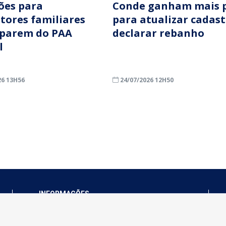
ções para
Conde ganham mais 
ltores familiares
para atualizar cadast
iparem do PAA
declarar rebanho
l
26 13H56
24/07/2026 12H50
INFORMAÇÕES
Município de Conde - PB