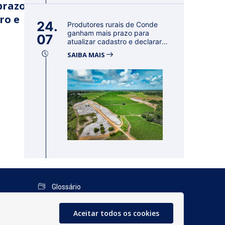
prazo
ro e
24.
Produtores rurais de Conde
ganham mais prazo para
07
atualizar cadastro e declarar
reban...
SAIBA MAIS
Glossário
Mapa do Site
Aceitar todos os cookies
Perguntas Frequentes