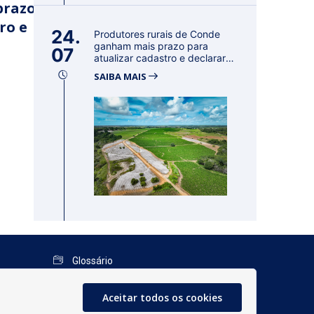
prazo
ro e
24.
Produtores rurais de Conde
ganham mais prazo para
07
atualizar cadastro e declarar
reban...
SAIBA MAIS
Glossário
Mapa do Site
Aceitar todos os cookies
Perguntas Frequentes