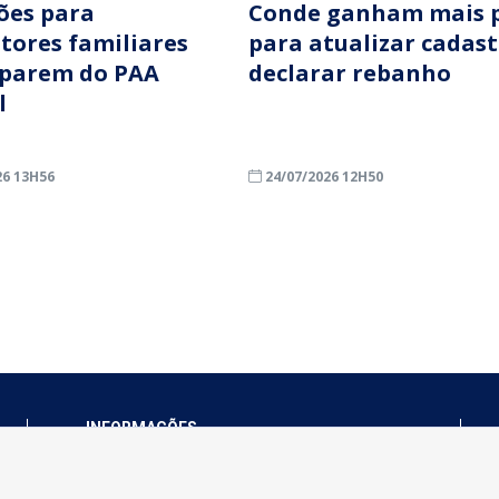
ções para
Conde ganham mais 
ltores familiares
para atualizar cadast
iparem do PAA
declarar rebanho
l
26 13H56
24/07/2026 12H50
INFORMAÇÕES
Município de Conde - PB