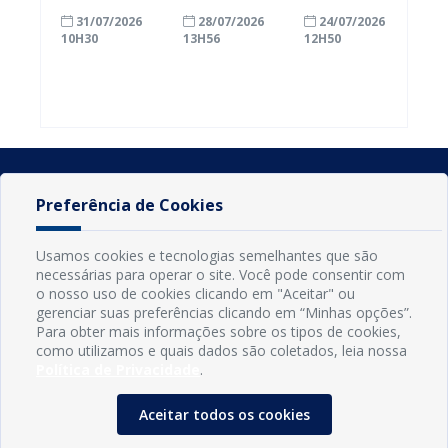
com a
inscrições
Conde
31/07/2026
28/07/2026
24/07/2026
alfabetização
para
ganham mais
10H30
13H56
12H50
ao participar
agricultores
prazo para
do Seminário
familiares
atualizar
Nacional pela
participarem
cadastro e
Alfabetização
do PAA
declarar
2026
Federal
rebanho
Preferência de Cookies
Usamos cookies e tecnologias semelhantes que são
necessárias para operar o site. Você pode consentir com
o nosso uso de cookies clicando em "Aceitar" ou
gerenciar suas preferências clicando em “Minhas opções”.
Para obter mais informações sobre os tipos de cookies,
como utilizamos e quais dados são coletados, leia nossa
Política de Privacidade
.
INFORMAÇÕES
Município de Conde - PB
Aceitar todos os cookies
CNPJ: 08.916.645/0001-80