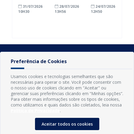
com a
inscrições
Conde
31/07/2026
28/07/2026
24/07/2026
alfabetização
para
ganham mais
10H30
13H56
12H50
ao participar
agricultores
prazo para
do Seminário
familiares
atualizar
Nacional pela
participarem
cadastro e
Alfabetização
do PAA
declarar
2026
Federal
rebanho
Preferência de Cookies
Usamos cookies e tecnologias semelhantes que são
necessárias para operar o site. Você pode consentir com
o nosso uso de cookies clicando em "Aceitar" ou
gerenciar suas preferências clicando em “Minhas opções”.
Para obter mais informações sobre os tipos de cookies,
como utilizamos e quais dados são coletados, leia nossa
Política de Privacidade
.
INFORMAÇÕES
Município de Conde - PB
Aceitar todos os cookies
CNPJ: 08.916.645/0001-80