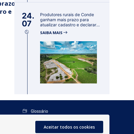
prazo
ro e
24.
Produtores rurais de Conde
ganham mais prazo para
07
atualizar cadastro e declarar
reban...
SAIBA MAIS
Glossário
Mapa do Site
Aceitar todos os cookies
Perguntas Frequentes