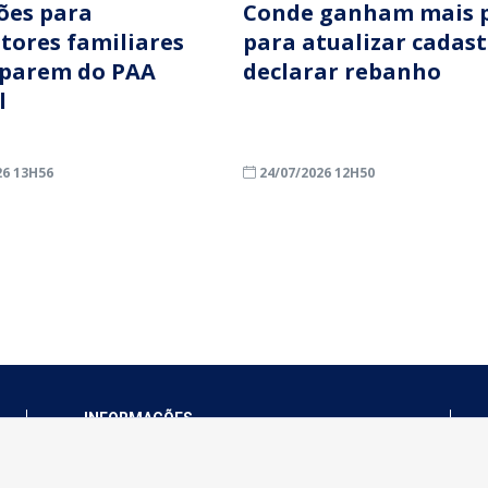
ções para
Conde ganham mais 
ltores familiares
para atualizar cadast
iparem do PAA
declarar rebanho
l
26 13H56
24/07/2026 12H50
INFORMAÇÕES
Município de Conde - PB