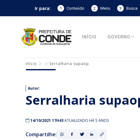
Ir para:
1
Conteúdo
2
Menu
3
Busca
INÍCIO
GOVERNO
Início
Serralharia supaop
Autor:
Serralharia supao
14/10/2021 17H43
ATUALIZADO HÁ 5 ANOS
Compartilhe: