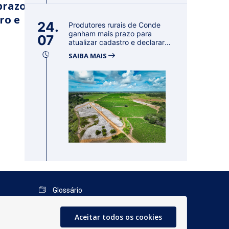
prazo
ro e
24.
Produtores rurais de Conde
ganham mais prazo para
07
atualizar cadastro e declarar
reban...
SAIBA MAIS
Glossário
Mapa do Site
Aceitar todos os cookies
Perguntas Frequentes