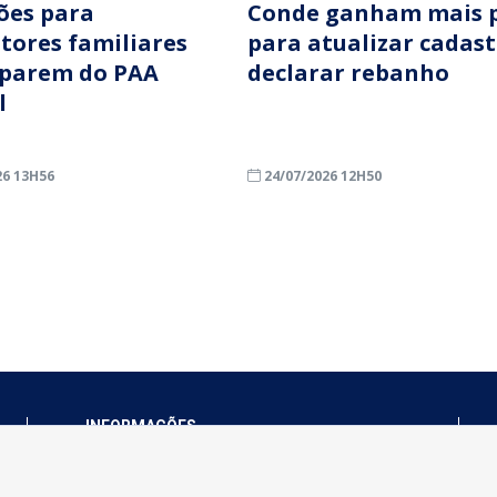
ções para
Conde ganham mais 
ltores familiares
para atualizar cadast
iparem do PAA
declarar rebanho
l
26 13H56
24/07/2026 12H50
INFORMAÇÕES
Município de Conde - PB