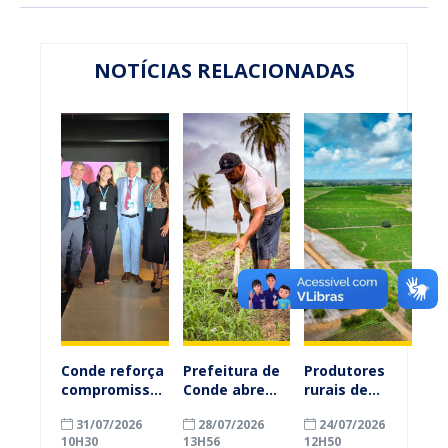
NOTÍCIAS RELACIONADAS
Conde reforça
Prefeitura de
Produtores
compromisso
Conde abre
rurais de
com a
inscrições
Conde
31/07/2026
28/07/2026
24/07/2026
alfabetização
para
ganham mais
10H30
13H56
12H50
ao participar
agricultores
prazo para