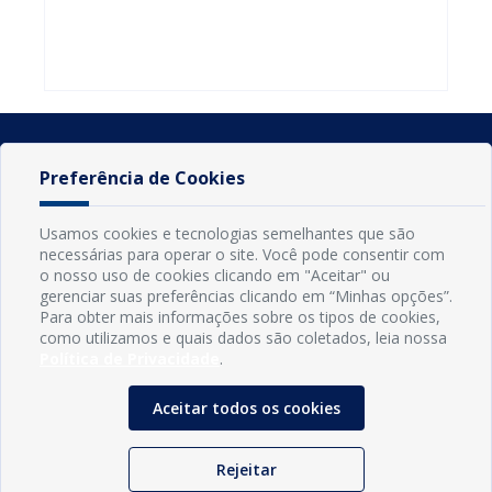
do Seminário
familiares
atualizar
Nacional pela
participarem
cadastro e
Alfabetização
do PAA
declarar
2026
Federal
rebanho
Preferência de Cookies
Usamos cookies e tecnologias semelhantes que são
necessárias para operar o site. Você pode consentir com
o nosso uso de cookies clicando em "Aceitar" ou
gerenciar suas preferências clicando em “Minhas opções”.
Para obter mais informações sobre os tipos de cookies,
como utilizamos e quais dados são coletados, leia nossa
Política de Privacidade
.
INFORMAÇÕES
Município de Conde - PB
Aceitar todos os cookies
CNPJ: 08.916.645/0001-80
LOC RODOVIA PB 018, SN, Centro, Conde, PB, 58322-000
(83) 3618-0548
Rejeitar
gabinetedaprefeita@conde.pb.gov.br