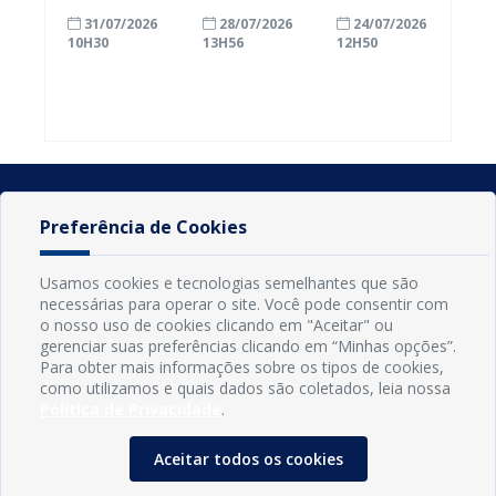
com a
inscrições
Conde
31/07/2026
28/07/2026
24/07/2026
alfabetização
para
ganham mais
10H30
13H56
12H50
ao participar
agricultores
prazo para
do Seminário
familiares
atualizar
Nacional pela
participarem
cadastro e
Alfabetização
do PAA
declarar
2026
Federal
rebanho
Preferência de Cookies
Usamos cookies e tecnologias semelhantes que são
necessárias para operar o site. Você pode consentir com
o nosso uso de cookies clicando em "Aceitar" ou
gerenciar suas preferências clicando em “Minhas opções”.
Para obter mais informações sobre os tipos de cookies,
como utilizamos e quais dados são coletados, leia nossa
Política de Privacidade
.
INFORMAÇÕES
Município de Conde - PB
Aceitar todos os cookies
CNPJ: 08.916.645/0001-80