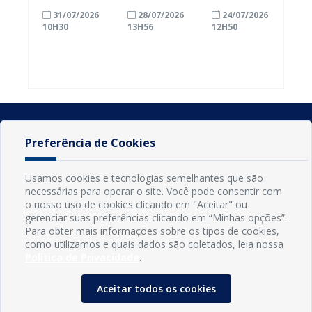
com a
inscrições
Conde
31/07/2026
28/07/2026
24/07/2026
alfabetização
para
ganham mais
10H30
13H56
12H50
ao participar
agricultores
prazo para
do Seminário
familiares
atualizar
Nacional pela
participarem
cadastro e
Alfabetização
do PAA
declarar
2026
Federal
rebanho
Preferência de Cookies
Usamos cookies e tecnologias semelhantes que são
necessárias para operar o site. Você pode consentir com
o nosso uso de cookies clicando em "Aceitar" ou
gerenciar suas preferências clicando em “Minhas opções”.
Para obter mais informações sobre os tipos de cookies,
como utilizamos e quais dados são coletados, leia nossa
Política de Privacidade
.
INFORMAÇÕES
Município de Conde - PB
Aceitar todos os cookies
CNPJ: 08.916.645/0001-80