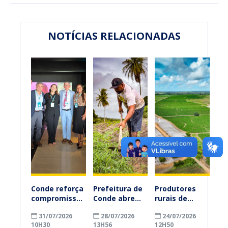
NOTÍCIAS RELACIONADAS
Conde reforça
Prefeitura de
Produtores
compromisso
Conde abre
rurais de
com a
inscrições
Conde
31/07/2026
28/07/2026
24/07/2026
alfabetização
para
ganham mais
10H30
13H56
12H50
ao participar
agricultores
prazo para