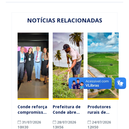
NOTÍCIAS RELACIONADAS
Conde reforça
Prefeitura de
Produtores
compromisso
Conde abre
rurais de
com a
inscrições
Conde
31/07/2026
28/07/2026
24/07/2026
alfabetização
para
ganham mais
10H30
13H56
12H50
ao participar
agricultores
prazo para