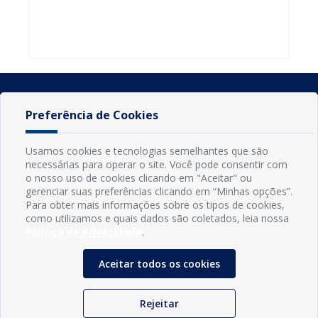
do Seminário
familiares
atualizar
Nacional pela
participarem
cadastro e
Alfabetização
do PAA
declarar
2026
Federal
rebanho
Preferência de Cookies
Usamos cookies e tecnologias semelhantes que são
necessárias para operar o site. Você pode consentir com
o nosso uso de cookies clicando em "Aceitar" ou
gerenciar suas preferências clicando em “Minhas opções”.
Para obter mais informações sobre os tipos de cookies,
como utilizamos e quais dados são coletados, leia nossa
Política de Privacidade
.
INFORMAÇÕES
Município de Conde - PB
Aceitar todos os cookies
CNPJ: 08.916.645/0001-80
LOC RODOVIA PB 018, SN, Centro, Conde, PB, 58322-000
(83) 3618-0548
Rejeitar
gabinetedaprefeita@conde.pb.gov.br