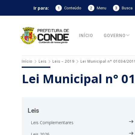
Ir para:
1
Conteúdo
2
Menu
3
Busca
INÍCIO
GOVERNO
Início
Leis
Leis – 2019
Lei Municipal n° 01034/201
Lei Municipal n° 0
Leis
Leis Complementares
Leis 2026