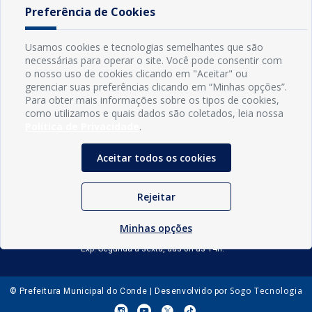
Preferência de Cookies
Usamos cookies e tecnologias semelhantes que são
necessárias para operar o site. Você pode consentir com
o nosso uso de cookies clicando em "Aceitar" ou
gerenciar suas preferências clicando em “Minhas opções”.
Para obter mais informações sobre os tipos de cookies,
como utilizamos e quais dados são coletados, leia nossa
Política de Privacidade
.
Aceitar todos os cookies
INFORMAÇÕES
Município de Conde - PB
CNPJ: 08.916.645/0001-80
Rejeitar
LOC RODOVIA PB 018, SN, Centro, Conde, PB, 58322-000
(83) 3618-0548
Minhas opções
gabinetedaprefeita@conde.pb.gov.br
Exp: Segunda a sexta, das 8h às 14h.
Sogo Tecnologia
© Prefeitura Municipal do Conde | Desenvolvido por