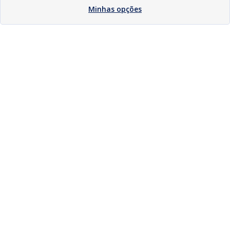
Minhas opções
Download
Compartilhar
Compartilhar
Compartilhar