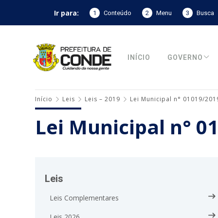
Ir para:
1
Conteúdo
2
Menu
3
Busca
INÍCIO
GOVERNO
Início
Leis
Leis – 2019
Lei Municipal n° 01019/201
Lei Municipal n° 0
Leis
Leis Complementares
Leis 2026