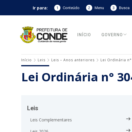
Ir para:
1
Conteúdo
2
Menu
3
Busca
INÍCIO
GOVERNO
Início
Leis
Leis – Anos anteriores
Lei Ordinária n
Lei Ordinária n° 3
Leis
Leis Complementares
Leis 2026