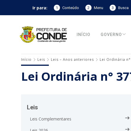
Ir para:
1
Conteúdo
2
Menu
3
Busca
INÍCIO
GOVERNO
Início
Leis
Leis – Anos anteriores
Lei Ordinária n
Lei Ordinária n° 3
Leis
Leis Complementares
Leis 2026