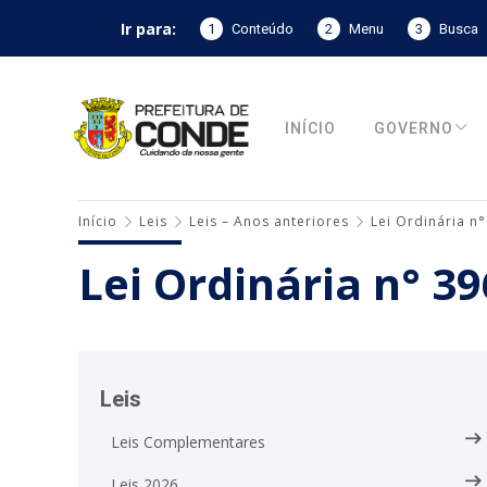
Ir para:
1
Conteúdo
2
Menu
3
Busca
INÍCIO
GOVERNO
Início
Leis
Leis – Anos anteriores
Lei Ordinária n
Lei Ordinária n° 3
Leis
Leis Complementares
Leis 2026