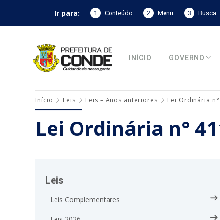
Ir para:
1
Conteúdo
2
Menu
3
Busca
INÍCIO
GOVERNO
Início
Leis
Leis – Anos anteriores
Lei Ordinária n
Lei Ordinária n° 4
Leis
Leis Complementares
Leis 2026