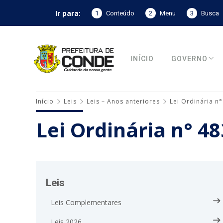
Ir para:
1
Conteúdo
2
Menu
3
Busca
INÍCIO
GOVERNO
Início
Leis
Leis – Anos anteriores
Lei Ordinária n
Lei Ordinária n° 4
Leis
Leis Complementares
Leis 2026