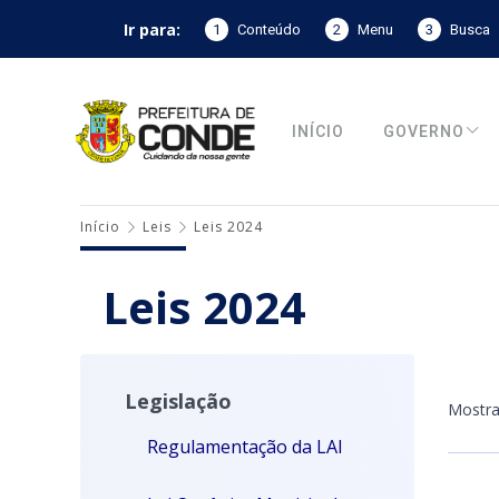
Ir para:
1
Conteúdo
2
Menu
3
Busca
INÍCIO
GOVERNO
Início
Leis
Leis 2024
Leis 2024
Legislação
Mostr
Regulamentação da LAI