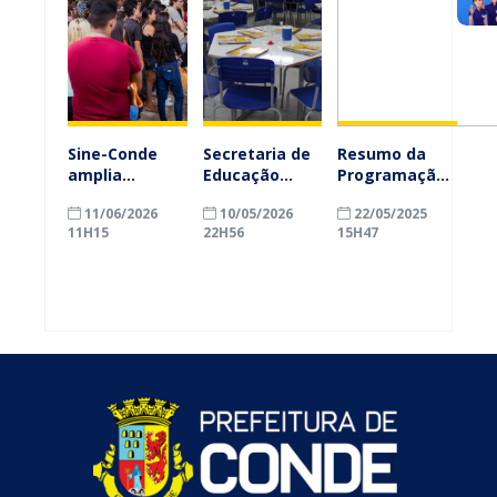
Sine-Conde
Secretaria de
Resumo da
amplia
Educação
Programação
oportunidades
anuncia
Anual de
11/06/2026
10/05/2026
22/05/2025
e encaminha
retorno das
Saúde – 2024
11H15
22H56
15H47
candidatos
aulas
para seleção
presenciais na
de empregos
maioria das
unidades