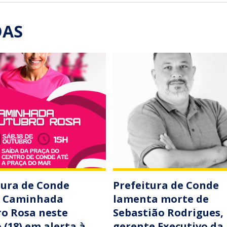
DAS
tura de Conde
Prefeitura de Conde
a Caminhada
lamenta morte de
o Rosa neste
Sebastião Rodrigues,
 (18) em alerta à
gerente Executivo da