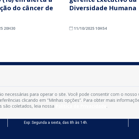
ção do câncer de
Diversidade Humana
25 20H30
11/10/2025 10H54
INFORMAÇÕES
Município de Conde - PB
o necessárias para operar o site. Você pode consentir com o nosso
CNPJ: 08.916.645/0001-80
preferências clicando em “Minhas opções”. Para obter mais informaçõ
LOC RODOVIA PB 018, SN, Centro, Conde, PB, 58322-000
s são coletados, leia nossa
Política de Privacidade
.
(83) 3618-0548
gabinetedaprefeita@conde.pb.gov.br
Exp: Segunda a sexta, das 8h às 14h.