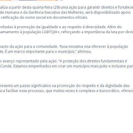
liza a partir desta quarta-feira (29) uma ação para garantir direitos e fortalece
ade Humana e da Gerência Executiva das Mulheres, será disponibilizado apoio
 retificação do nome social em documentos oficiais.
al voltadas à promoção da igualdade e ao respeito à diversidade. Além do
amamento à população LGBTQIA+, reforçando a importância da luta por direi
cto da ação para a comunidade. “Essa iniciativa visa oferecer à população
te. É um marco importante para o município,” afirmou.
 o avanço representado pela ação. “A proteção dos direitos fundamentais é
de Conde. Estamos empenhados em criar um município mais justo e inclusivo pa
representa um passo significativo na promoção do respeito e da dignidade das
sca facilitar esse processo, que muitas vezes é complexo e burocrático, ofere