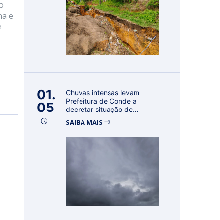
ão
na e
e
01.
Chuvas intensas levam
Prefeitura de Conde a
05
decretar situação de
emergência por 18...
SAIBA MAIS