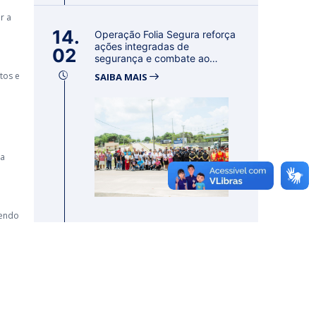
r a
14.
Operação Folia Segura reforça
ações integradas de
02
segurança e combate ao
asséd...
tos e
SAIBA MAIS
ra
cendo