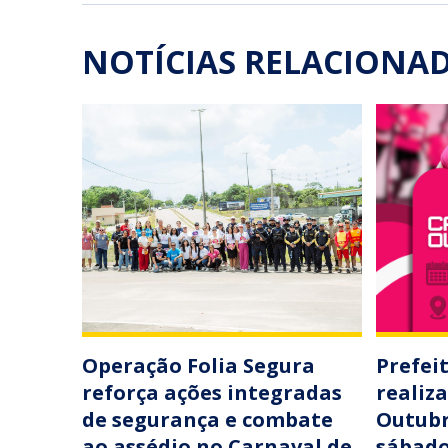
NOTÍCIAS RELACIONA
Operação Folia Segura
Prefei
reforça ações integradas
realiz
de segurança e combate
Outubr
ao assédio no Carnaval de
sábado