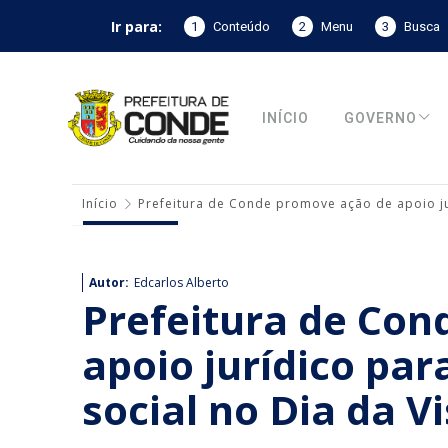
Ir para:
1
Conteúdo
2
Menu
3
Busca
INÍCIO
GOVERNO
Início
Prefeitura de Conde promove ação de apoio jur
Autor:
Edcarlos Alberto
Prefeitura de Co
apoio jurídico par
social no Dia da V