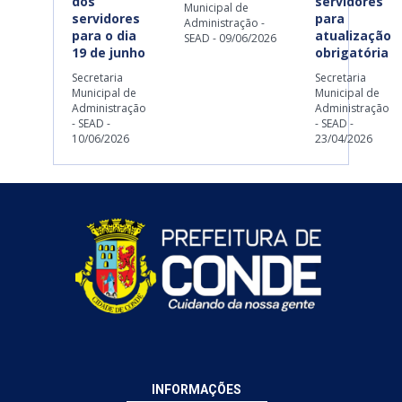
dos
servidores
Municipal de
servidores
para
Administração -
para o dia
atualização
SEAD - 09/06/2026
19 de junho
obrigatória
Secretaria
Secretaria
Municipal de
Municipal de
Administração
Administração
- SEAD -
- SEAD -
10/06/2026
23/04/2026
INFORMAÇÕES