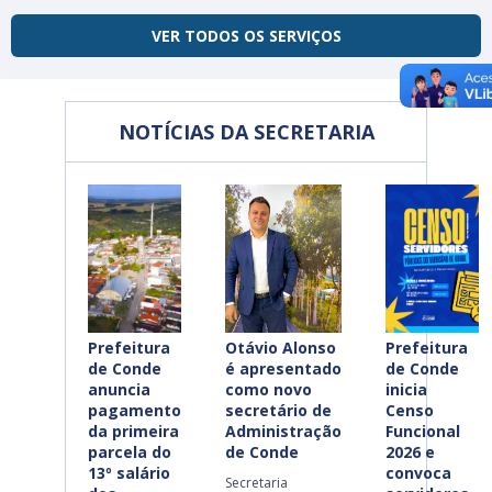
VER TODOS OS SERVIÇOS
NOTÍCIAS DA SECRETARIA
Prefeitura
Otávio Alonso
Prefeitura
de Conde
é apresentado
de Conde
anuncia
como novo
inicia
pagamento
secretário de
Censo
da primeira
Administração
Funcional
parcela do
de Conde
2026 e
13º salário
convoca
Secretaria