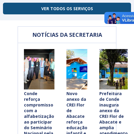
VER TODOS OS SERVIÇOS
NOTÍCIAS DA SECRETARIA
Conde
Novo
Prefeitura
reforça
anexo da
de Conde
compromisso
CREI Flor
inaugura
com a
de
anexo da
alfabetização
Abacate
CREI Flor de
ao participar
reforça
Abacate e
do Seminário
educação
amplia
Nacional pela
infantil e
atendimento