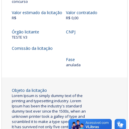
concurso
Valor estimado da licitação
Valor contratado
R$
R$ 0,00
Órgão licitante
CNPJ
TESTE V3
Comissão da licitação
Fase
anulada
Objeto da licitação
Lorem Ipsum is simply dummy text of the
printing and typesetting industry. Lorem
Ipsum has been the industry's standard
dummy text ever since the 1500s, when an
unknown printer took a galley of type and
scrambled it to make a type specimen book.
It has survived not only five centuries, but