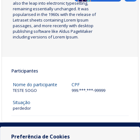
also the leap into electronic typesetting,
remaining essentially unchanged. It was
popularised in the 1960s with the release of
Letraset sheets containing Lorem Ipsum
passages, and more recently with desktop
publishing software like Aldus PageMaker
including versions of Lorem Ipsum.
Participantes
Nome do participante
CPF
TESTE SOGO
999.***.***-99999
Situação
perdedor
Preferência de Cookies