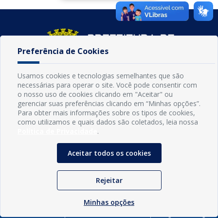
Preferência de Cookies
Usamos cookies e tecnologias semelhantes que são
necessárias para operar o site. Você pode consentir com
o nosso uso de cookies clicando em "Aceitar" ou
gerenciar suas preferências clicando em “Minhas opções”.
Para obter mais informações sobre os tipos de cookies,
como utilizamos e quais dados são coletados, leia nossa
INFORMAÇÕES
Política de Privacidade
.
Município de Conde - PB
CNPJ: 08.916.645/0001-80
Aceitar todos os cookies
LOC RODOVIA PB 018, SN, Centro, Conde, PB, 58322-000
(83) 3618-0548
gabinetedaprefeita@conde.pb.gov.br
Rejeitar
Exp: Segunda a sexta, das 8h às 14h.
Minhas opções
Sogo Tecnologia
© Prefeitura Municipal do Conde | Desenvolvido por