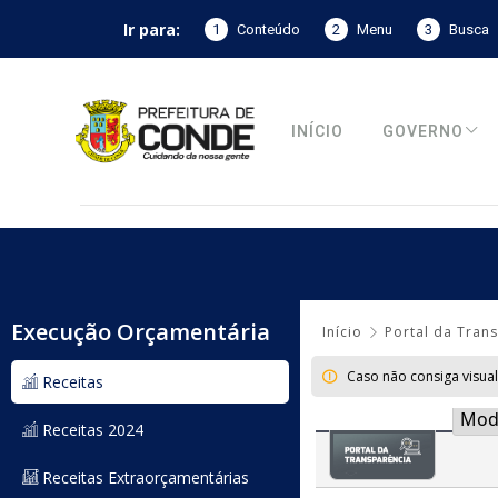
Ir para:
1
Conteúdo
2
Menu
3
Busca
INÍCIO
GOVERNO
Execução Orçamentária
Início
Portal da Tran
Caso não consiga visua
Receitas
Receitas 2024
Receitas Extraorçamentárias