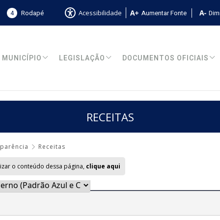
4
Rodapé
Aumentar Fonte
Dimi
Acessibilidade
MUNICÍPIO
LEGISLAÇÃO
DOCUMENTOS OFICIAIS
RECEITAS
sparência
Receitas
lizar o conteúdo dessa página,
clique aqui