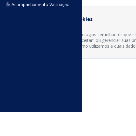
Acompanhamento Vacinação
Preferência de Cookies
Usamos cookies e tecnologias semelhantes que sã
cookies clicando em "Aceitar" ou gerenciar suas 
os tipos de cookies, como utilizamos e quais dado