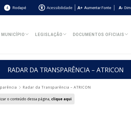
4
Rodapé
Aumentar Fonte
Dimi
Acessibilidade
MUNICÍPIO
LEGISLAÇÃO
DOCUMENTOS OFICIAIS
RADAR DA TRANSPARÊNCIA – ATRICON
sparência
Radar da Transparência – ATRICON
lizar o conteúdo dessa página,
clique aqui