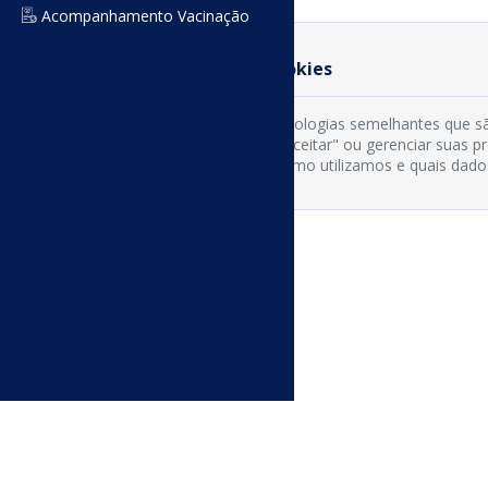
Acompanhamento Vacinação
Preferência de Cookies
Usamos cookies e tecnologias semelhantes que sã
cookies clicando em "Aceitar" ou gerenciar suas 
os tipos de cookies, como utilizamos e quais dado