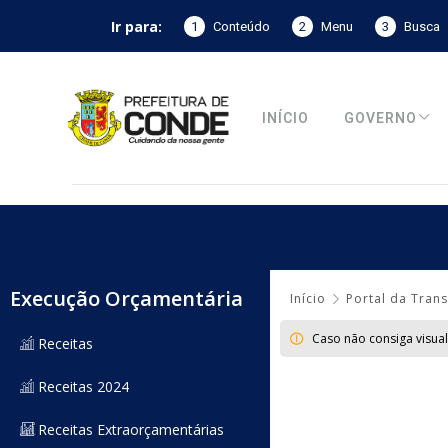
Ir para:
1
Conteúdo
2
Menu
3
Busca
INÍCIO
GOVERNO
Execução Orçamentária
Início
Portal da Tran
Caso não consiga visua
Receitas
Receitas 2024
Receitas Extraorçamentárias