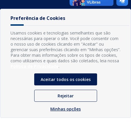
INFORMAÇÕES
Preferência de Cookies
Município de Conde - PB
CNPJ: 08.916.645/0001-80
Usamos cookies e tecnologias semelhantes que são
LOC RODOVIA PB 018, SN, Centro, Conde, PB, 58322-000
necessárias para operar o site. Você pode consentir com
(83) 3618-0548
o nosso uso de cookies clicando em "Aceitar" ou
gabinetedaprefeita@conde.pb.gov.br
gerenciar suas preferências clicando em “Minhas opções”.
Exp: Segunda a sexta, das 8h às 14h.
Para obter mais informações sobre os tipos de cookies,
como utilizamos e quais dados são coletados, leia nossa
Política de Privacidade
.
Sogo Tecnologia
© Prefeitura Municipal do Conde | Desenvolvido por
Aceitar todos os cookies
Rejeitar
Minhas opções