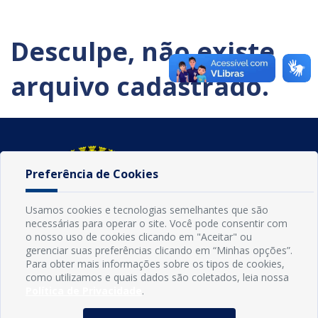
Desculpe, não existe
arquivo cadastrado.
Preferência de Cookies
Usamos cookies e tecnologias semelhantes que são
necessárias para operar o site. Você pode consentir com
o nosso uso de cookies clicando em "Aceitar" ou
gerenciar suas preferências clicando em “Minhas opções”.
Para obter mais informações sobre os tipos de cookies,
como utilizamos e quais dados são coletados, leia nossa
INFORMAÇÕES
Política de Privacidade
.
Município de Conde - PB
CNPJ: 08.916.645/0001-80