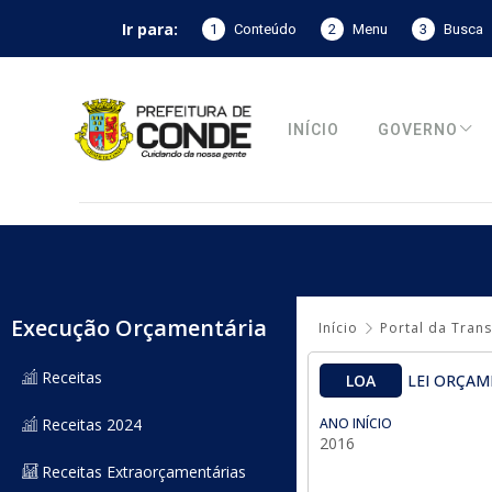
Ir para:
1
Conteúdo
2
Menu
3
Busca
INÍCIO
GOVERNO
Execução Orçamentária
Início
Portal da Tran
Receitas
LOA
LEI ORÇAM
Receitas 2024
ANO INÍCIO
2016
Receitas Extraorçamentárias