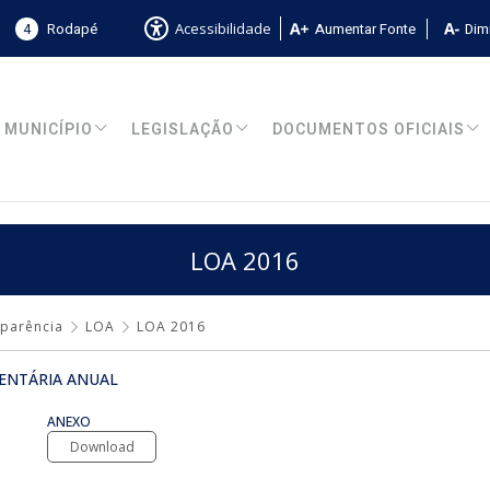
4
Rodapé
Aumentar Fonte
Dimi
Acessibilidade
MUNICÍPIO
LEGISLAÇÃO
DOCUMENTOS OFICIAIS
LOA 2016
sparência
LOA
LOA 2016
ENTÁRIA ANUAL
ANEXO
Download