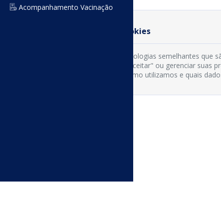
Acompanhamento Vacinação
Preferência de Cookies
Usamos cookies e tecnologias semelhantes que sã
cookies clicando em "Aceitar" ou gerenciar suas 
os tipos de cookies, como utilizamos e quais dado