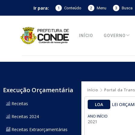
Ir para:
1
Conteúdo
2
Menu
3
Busca
INÍCIO
GOVERNO
Execução Orçamentária
Início
Portal da Tran
Receitas
LOA
LEI ORÇAM
Receitas 2024
ANO INÍCIO
2021
Receitas Extraorçamentárias