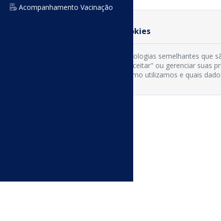
Acompanhamento Vacinação
Preferência de Cookies
Usamos cookies e tecnologias semelhantes que sã
cookies clicando em "Aceitar" ou gerenciar suas 
os tipos de cookies, como utilizamos e quais dado