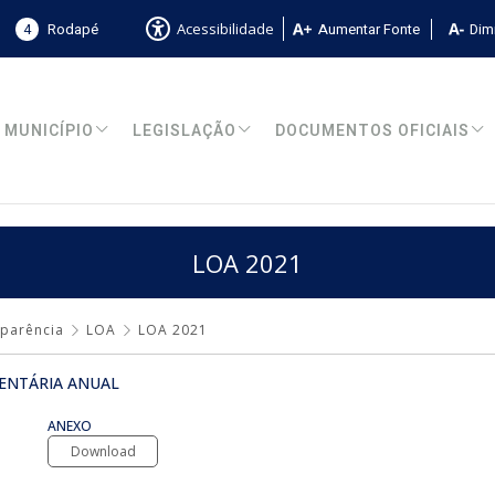
4
Rodapé
Aumentar Fonte
Dimi
Acessibilidade
MUNICÍPIO
LEGISLAÇÃO
DOCUMENTOS OFICIAIS
LOA 2021
sparência
LOA
LOA 2021
ENTÁRIA ANUAL
ANEXO
Download